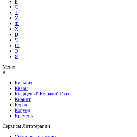
Р
С
Т
У
Ф
Х
Ц
Ч
Ш
Э
Я
Меню
К
Кальцит
Кварц
Кварцевый Кошачий Глаз
Кианит
Коралл
Корунд
Кремень
Сервисы Литотерапии
Семинары о камнях