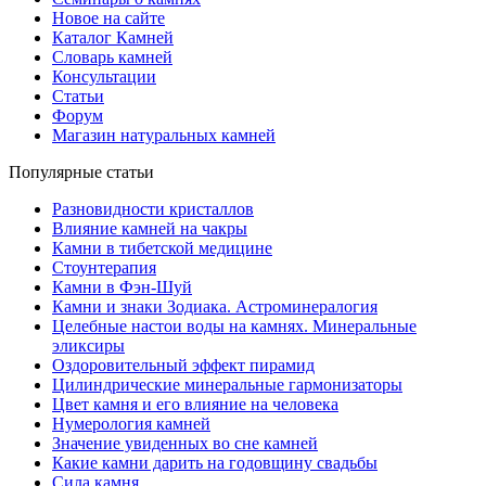
Новое на сайте
Каталог Камней
Словарь камней
Консультации
Статьи
Форум
Магазин натуральных камней
Популярные статьи
Разновидности кристаллов
Влияние камней на чакры
Камни в тибетской медицине
Стоунтерапия
Камни в Фэн-Шуй
Камни и знаки Зодиака. Астроминералогия
Целебные настои воды на камнях. Минеральные
эликсиры
Оздоровительный эффект пирамид
Цилиндрические минеральные гармонизаторы
Цвет камня и его влияние на человека
Нумерология камней
Значение увиденных во сне камней
Какие камни дарить на годовщину свадьбы
Cила камня