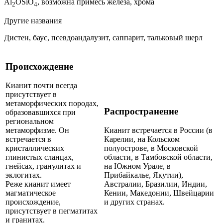
Al
OSiO
, возможна примесь железа, хрома
2
4
Другие названия
Дистен, баус, псевдоандалузит, саппарит, тальковый шерл
Происхождение
Кианит почти всегда
присутствует в
метаморфических породах,
Распространение
образовавшихся при
региональном
метаморфизме. Он
Кианит встречается в России (в
встречается в
Карелии, на Кольском
кристаллических
полуострове, в Московской
глинистых сланцах,
области, в Тамбовской области,
гнейсах, гранулитах и
на Южном Урале, в
эклогитах.
Прибайкалье, Якутии),
Реже кианит имеет
Австралии, Бразилии, Индии,
магматическое
Кении, Македонии, Швейцарии
происхождение,
и других странах.
присутствует в пегматитах
и гранитах.