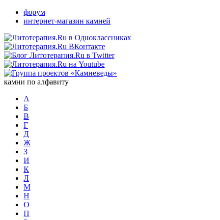
форум
интернет-магазин камней
камни по алфавиту
А
Б
В
Г
Д
Ж
З
И
К
Л
М
Н
О
П