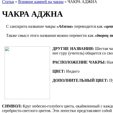
Статьи
»
Влияние камней на чакры
»
ЧАКРА АДЖНА
ЧАКРА АДЖНА
С санскрита название чакры
«Аджна»
переводится как
«цен
Также смысл этого названия можно перевести как
«дворец з
ДРУГИЕ НАЗВАНИЯ:
Шестая чак
нее гуру (учитель) общается со св
РАСПОЛОЖЕНИЕ ЧАКРЫ:
Нах
ЦВЕТ:
Индиго
ДОПОЛНИТЕЛЬНЫЙ ЦВЕТ:
П
СИ
МВОЛ:
Круг небесно-голубого цвета, окаймленный с кажд
серебристо-светлого цветов. Эти лепестки представляют собо