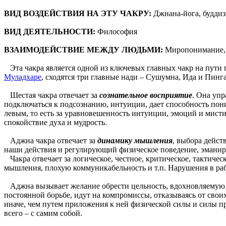
ВИД ВОЗДЕЙСТВИЯ НА ЭТУ ЧАКРУ:
Джнана-йога, будди
ВИД ДЕЯТЕЛЬНОСТИ:
Философия
ВЗАИМОДЕЙСТВИЕ МЕЖДУ ЛЮДЬМИ:
Миропонимание, 
Эта чакра является одной из ключевых главных чакр на пути п
Муладхаре
, сходятся три главные нади – Сушумна, Ида и Пинга
Шестая чакра отвечает за
сознательное восприятие
. Она уп
подключаться к подсознанию, интуиции, дает способность пон
левым, то есть за уравновешенность интуиции, эмоций и мисти
спокойствие духа и мудрость.
Аджна чакра отвечает за
динамику мышления
, выбора дейст
наши действия и регулирующий физическое поведение, эманир
Чакра отвечает за логическое, честное, критическое, тактиче
мышления, плохую коммуникабельность и т.п. Нарушения в раб
Аджна вызывает желание обрести цельность, вдохновляемую ид
постоянной борьбе, идут на компромиссы, отказываясь от сво
иначе, чем путем приложения к ней физической силы и силы пр
всего – с самим собой.