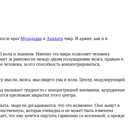
после врат
Муладхара
и
Анахата
чакр. В аджне, как и в
 воли и знанием. Именно эта чакра позволяет человеку
чает за равновесие между двумя полушариями мозга, правым и
 человека, за его способность концентрироваться,
нтр мысли, мозга, мыслящего ума и воли. Центр, модулирующий
вка вызывает трудности с концентрацией внимания, затруднение
тся признаком закрытия этого центра.
ыта, люди не догадываются, что это возможно. Они живут в
динственную, которая очевидна и не может быть изменена
ает, что ему хочется ощутить гармонию со вселенной, а прежде