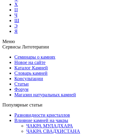
Х
Ц
Ч
Ш
Э
Я
Меню
Сервисы Литотерапии
Семинары о камнях
Новое на сайте
Каталог Камней
Словарь камней
Консультации
Статьи
Форум
Магазин натуральных камней
Популярные статьи
Разновидности кристаллов
Влияние камней на чакры
ЧАКРА МУЛАДХАРА
ЧАКРА СВАДХИСТАНА