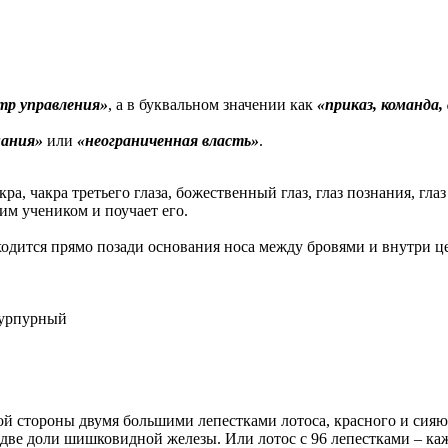
тр управления»
, а в буквальном значении как
«приказ, команда,
нания»
или
«неограниченная власть»
.
ра, чакра третьего глаза, божественный глаз, глаз познания, гла
оим учеником и поучает его.
одится прямо позади основания носа между бровями и внутри це
урпурный
ой стороны двумя большими лепестками лотоса, красного и сия
й две доли шишковидной железы. Или лотос с 96 лепестками – к