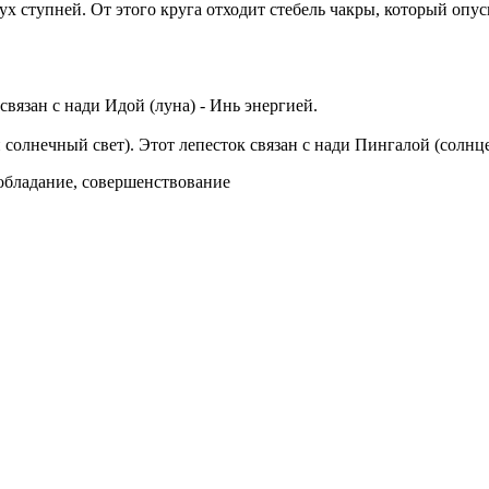
вух ступней. От этого круга отходит стебель чакры, который опу
связан с нади Идой (луна) - Инь энергией.
олнечный свет). Этот лепесток связан с нади Пингалой (солнце
 обладание, совершенствование