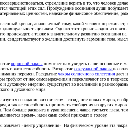
вершенствоваться, стремление верить в то, что человек делает,
ется частицей этих сил. Пробуждение осознания души побуждает 
атериальных ценностей, надежное финансовое обеспечение, работ
еленный кризис, аналогичный тому, какой человек переживает, 
ю индивидуальность целиком. Однако этот кризис – один из приз
что происходит, а также к значительному развитию осознания на
ии, свидетельствуют о желании достигнуть гармонии тела, мысли
крытие
корневой чакры
помогает нам увидеть наши основные и ма
ность и жизнеспособность. Раскрытие
сексуальной чакры
позволя
онимания перемен. Раскрытие
чакры солнечного сплетения
дает 
ры требуют от нас самовыражения и переключают его в творческ
 и духовную энергию, существуют во вселенной в разнообразных 
ского и духовного мира.
еализуется созидание «из ничего» – созидание новых миров, изо
ям, а также способность принимать сообщения из других миров 
 Чем больше раскрыта и уравновешена чакра третьего глаза, тем
вливается время», идеи сами собой приходят в голову.
ы означает «центр управления». На физическом уровне эта чакр