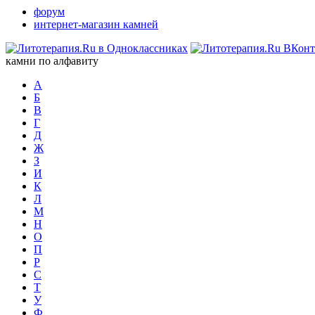
форум
интернет-магазин камней
камни по алфавиту
А
Б
В
Г
Д
Ж
З
И
К
Л
М
Н
О
П
Р
С
Т
У
Ф