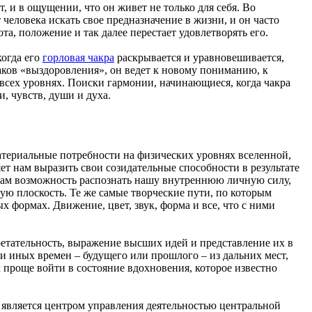
 и в ощущении, что он живет не только для себя. Во
человека искать свое предназначение в жизни, и он часто
а, положение и так далее перестает удовлетворять его.
когда его
горловая чакра
раскрывается и уравновешивается,
наков «выздоровления», он ведет к новому пониманию, к
 всех уровнях. Поиски гармонии, начинающиеся, когда чакра
, чувств, души и духа.
териальные потребности на физических уровнях вселенной,
ет нам выразить свои созидательные способности в результате
нам возможность распознать нашу внутреннюю личную силу,
ую плоскость. Те же самые творческие пути, по которым
формах. Движение, цвет, звук, форма и все, что с ними
бретательность, выражение высших идей и представление их в
и иных времен – будущего или прошлого – из дальних мест,
 проще войти в состояние вдохновения, которое известно
а является центром управления деятельностью центральной