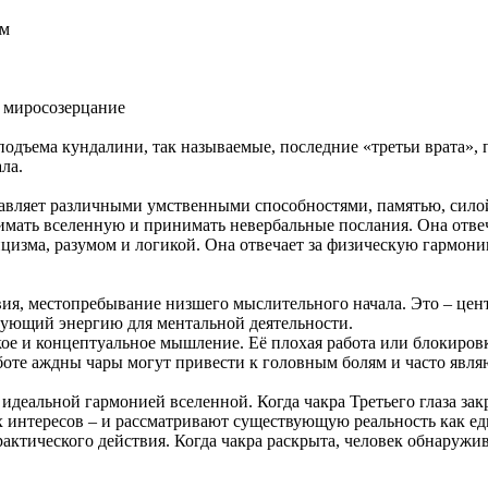
зм
миросозерцание
одъема кундалини, так называемые, последние «третьи врата», 
ла.
равляет различными умственными способностями, памятью, силой
имать вселенную и принимать невербальные послания. Она отве
цизма, разумом и логикой. Она отвечает за физическую гармонию
вия, местопребывание низшего мыслительного начала. Это – це
ующий энергию для ментальной деятельности.
ское и концептуальное мышление. Её плохая работа или блокиро
оте аждны чары могут привести к головным болям и часто являю
еальной гармонией вселенной. Когда чакра Третьего глаза закр
их интересов – и рассматривают существующую реальность как е
актического действия. Когда чакра раскрыта, человек обнаружив