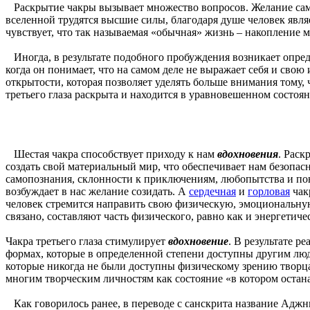
Раскрытие чакры вызывает множество вопросов. Желание самосо
вселенной трудятся высшие силы, благодаря душе человек явля
чувствует, что так называемая «обычная» жизнь – накопление м
Иногда, в результате подобного пробуждения возникает опред
когда он понимает, что на самом деле не выражает себя и сво
открытости, которая позволяет уделять больше внимания тому, 
третьего глаза раскрыта и находится в уравновешенном состоян
Шестая чакра способствует приходу к нам
вдохновения
. Рас
создать свой материальный мир, что обеспечивает нам безопас
самопознания, склонности к приключениям, любопытства и п
возбуждает в нас желание созидать. А
сердечная
и
горловая
чак
человек стремится направить свою физическую, эмоциональную
связано, составляют часть физического, равно как и энергетиче
Чакра третьего глаза стимулирует
вдохновение
. В результате р
формах, которые в определенной степени доступны другим люд
которые никогда не были доступны физическому зрению творца.
многим творческим личностям как состояние «в котором остана
Как говорилось ранее, в переводе с санскрита название Аджн