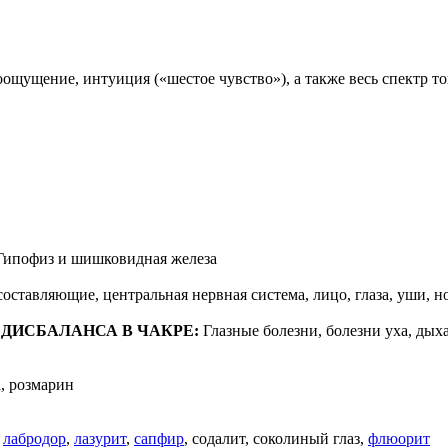
ощущение, интуиция («шестое чувство»), а также весь спектр
ипофиз и шишковидная железа
составляющие, центральная нервная система, лицо, глаза, уши, н
ДИСБАЛАНСА В ЧАКРЕ:
Глазные болезни, болезни уха, дыха
а, розмарин
,
лабродор
,
лазурит
,
сапфир
, содалит, соколиный глаз,
флюорит