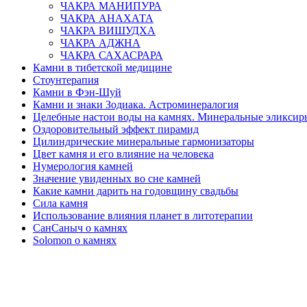
ЧАКРА МАНИПУРА
ЧАКРА АНАХАТА
ЧАКРА ВИШУДХА
ЧАКРА АДЖНА
ЧАКРА САХАСРАРА
Камни в тибетской медицине
Стоунтерапия
Камни в Фэн-Шуй
Камни и знаки Зодиака. Астроминералогия
Целебные настои воды на камнях. Минеральные эликсир
Оздоровительный эффект пирамид
Цилиндрические минеральные гармонизаторы
Цвет камня и его влияние на человека
Нумерология камней
Значение увиденных во сне камней
Какие камни дарить на годовщину свадьбы
Cила камня
Использование влияния планет в литотерапии
СанСаныч о камнях
Solomon о камнях